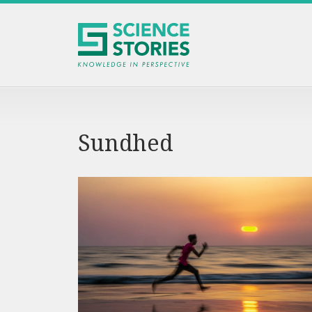
Gå
til
hovedindhold
Sundhed