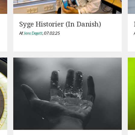
Syge Historier (In Danish)
Af
Jens Degett
,
07.02.25