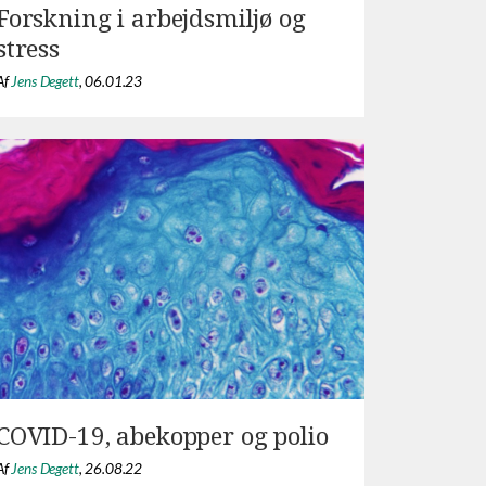
Forskning i arbejdsmiljø og
stress
Af
Jens Degett
,
06.01.23
COVID-19, abekopper og polio
Af
Jens Degett
,
26.08.22