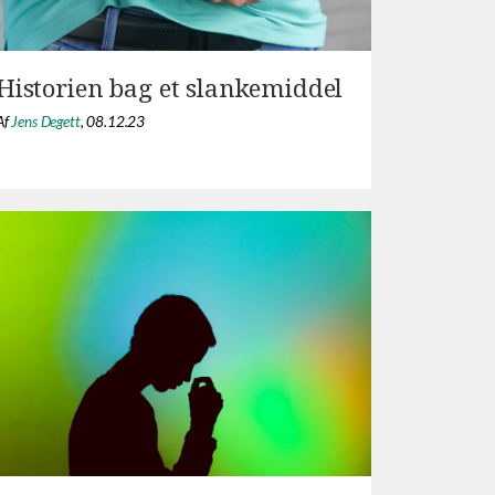
Historien bag et slankemiddel
Af
Jens Degett
,
08.12.23