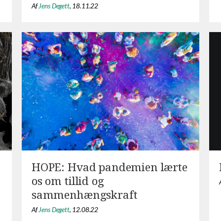
Af
Jens Degett
,
18.11.22
HOPE: Hvad pandemien lærte
os om tillid og
sammenhængskraft
Af
Jens Degett
,
12.08.22