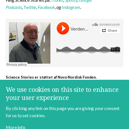
Podcasts
,
Twitter
,
Facebook
, og
Instagram
.
Science Stories er støttet af
Novo Nordisk Fonden
.
We use cookies on this site to enhance
Mere indhold med samme emne
your user experience
Morten Remar
Space
James Webb Space Telescope
By clicking any link on this page you are giving your consent
for us to set cookies.
More info