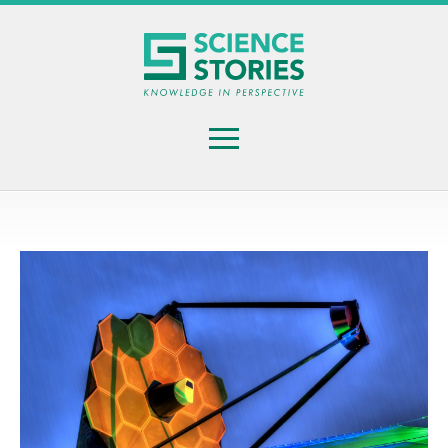
Gå
til
hovedindhold
Menu