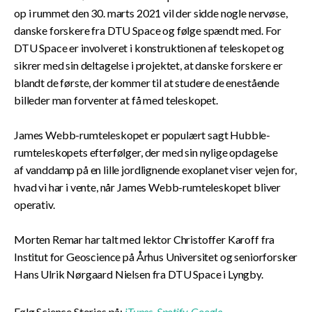
op i rummet den 30. marts 2021 vil der sidde nogle nervøse,
danske forskere fra DTU Space og følge spændt med. For
DTU Space er involveret i konstruktionen af teleskopet og
sikrer med sin deltagelse i projektet, at danske forskere er
blandt de første, der kommer til at studere de enestående
billeder man forventer at få med teleskopet.
James Webb-rumteleskopet er populært sagt Hubble-
rumteleskopets efterfølger, der med sin nylige opdagelse
af vanddamp på en lille jordlignende exoplanet viser vejen for,
hvad vi har i vente, når James Webb-rumteleskopet bliver
operativ.
Morten Remar har talt med lektor Christoffer Karoff fra
Institut for Geoscience på Århus Universitet og seniorforsker
Hans Ulrik Nørgaard Nielsen fra DTU Space i Lyngby.
Følg Science Stories på:
iTunes
,
Spotify
,
Google