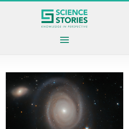
Gå
til
hovedindhold
Menu