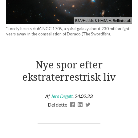
ESA/Hubble & NASA, A. Bellini et al.
"Lonely hearts club". NGC 1706, a spiral galaxy about 230 million light-
years away, in the constellation of Dorado (The Swordfish).
Nye spor efter
ekstraterrestrisk liv
Af
Jens Degett
,
24.02.23
Del dette