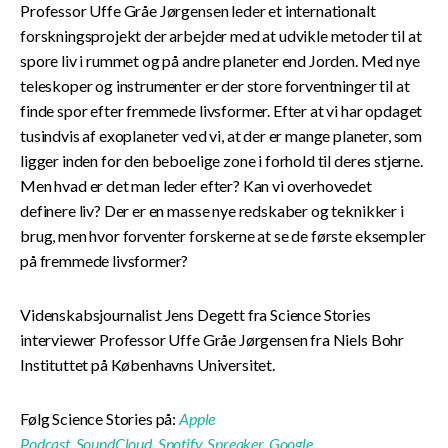
Professor Uffe Gråe Jørgensen leder et internationalt
forskningsprojekt der arbejder med at udvikle metoder til at
spore liv i rummet og på andre planeter end Jorden. Med nye
teleskoper og instrumenter er der store forventninger til at
finde spor efter fremmede livsformer. Efter at vi har opdaget
tusindvis af exoplaneter ved vi, at der er mange planeter, som
ligger inden for den beboelige zone i forhold til deres stjerne.
Men hvad er det man leder efter? Kan vi overhovedet
definere liv? Der er en masse nye redskaber og teknikker i
brug, men hvor forventer forskerne at se de første eksempler
på fremmede livsformer?
Videnskabsjournalist Jens Degett fra Science Stories
interviewer Professor Uffe Gråe Jørgensen fra Niels Bohr
Instituttet på Københavns Universitet.
Følg Science Stories på:
Apple
Podcast
,
SoundCloud
,
Spotify
,
Spreaker
,
Google