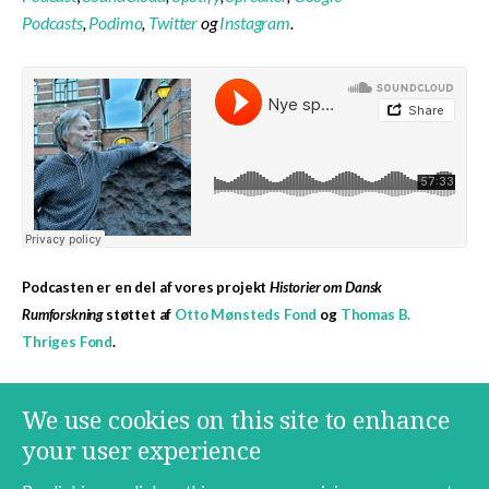
Podcasts
,
Podimo
,
Twitter
og
Instagram
.
Podcasten er en del af vores projekt
Historier om Dansk
Rumforskning
støttet af
Otto Mønsteds Fond
og
Thomas B.
Thriges Fond
.
Mere indhold med samme emne
We use cookies on this site to enhance
Jens Degett
Historier om Dansk rumforskning
Space
your user experience
Ekstraterrestrisk liv
Om liv