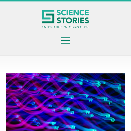
Gå
til
hovedindhold
Menu