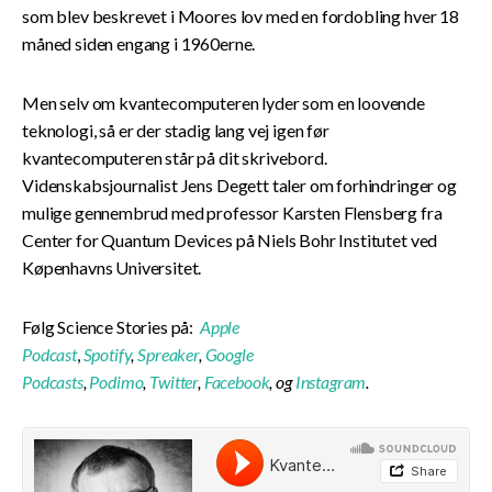
som blev beskrevet i Moores lov med en fordobling hver 18
måned siden engang i 1960erne.
Men selv om kvantecomputeren lyder som en loovende
teknologi, så er der stadig lang vej igen før
kvantecomputeren står på dit skrivebord.
Videnskabsjournalist Jens Degett taler om forhindringer og
mulige gennembrud med professor Karsten Flensberg fra
Center for Quantum Devices på Niels Bohr Institutet ved
Køpenhavns Universitet.
Følg Science Stories på:
Apple
Podcast
,
Spotify
,
Spreaker
,
Google
Podcasts
,
Podimo
,
Twitter
,
Facebook
, og
Instagram
.